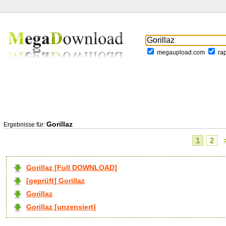
megaupload.com
ra
Gorillaz
Ergebnisse für:
1
2
Gorillaz [Full DOWNLOAD]
[geprüft] Gorillaz
Gorillaz
Gorillaz [unzensiert]