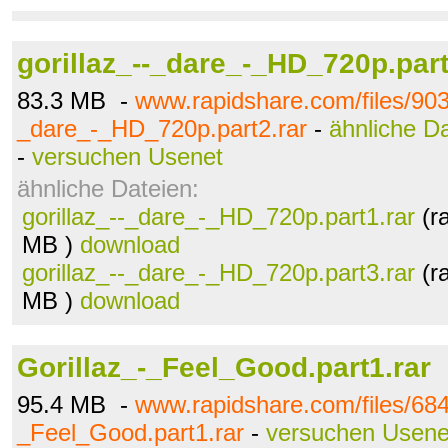
gorillaz_--_dare_-_HD_720p.part
83.3 MB -
www.rapidshare.com/files/903
_dare_-_HD_720p.part2.rar
-
ähnliche D
-
versuchen Usenet
ähnliche Dateien:
gorillaz_--_dare_-_HD_720p.part1.rar
(r
MB )
download
gorillaz_--_dare_-_HD_720p.part3.rar
(r
MB )
download
Gorillaz_-_Feel_Good.part1.rar
95.4 MB -
www.rapidshare.com/files/684
_Feel_Good.part1.rar
-
versuchen Usene