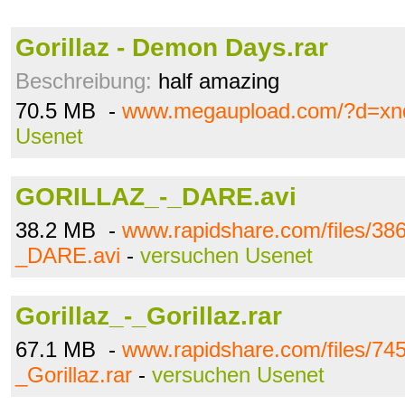
Gorillaz - Demon Days.rar
Beschreibung:
half amazing
70.5 MB -
www.megaupload.com/?d=xn
Usenet
GORILLAZ_-_DARE.avi
38.2 MB -
www.rapidshare.com/files/3
_DARE.avi
-
versuchen Usenet
Gorillaz_-_Gorillaz.rar
67.1 MB -
www.rapidshare.com/files/745
_Gorillaz.rar
-
versuchen Usenet