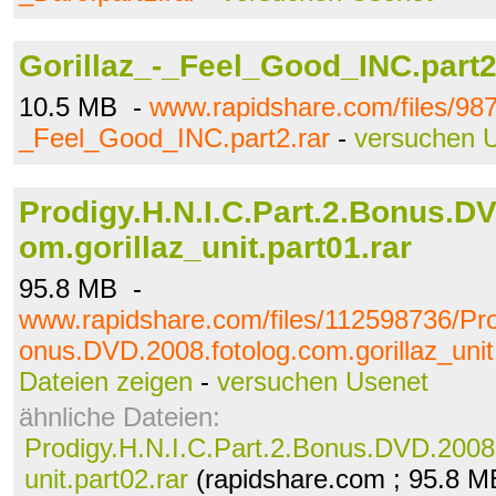
Gorillaz_-_Feel_Good_INC.part2
10.5 MB -
www.rapidshare.com/files/987
_Feel_Good_INC.part2.rar
-
versuchen 
Prodigy.H.N.I.C.Part.2.Bonus.DV
om.gorillaz_unit.part01.rar
95.8 MB -
www.rapidshare.com/files/112598736/Pro
onus.DVD.2008.fotolog.com.gorillaz_unit
Dateien zeigen
-
versuchen Usenet
ähnliche Dateien:
Prodigy.H.N.I.C.Part.2.Bonus.DVD.2008.
unit.part02.rar
(rapidshare.com ; 95.8 M