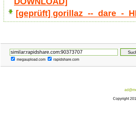
DOWNLOAD]
[geprüft] gorillaz_--_dare_-_
megaupload.com
rapidshare.com
ad@me
Copyright 20