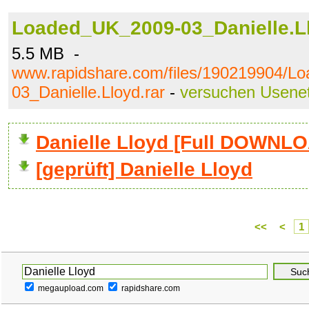
Loaded_UK_2009-03_Danielle.Ll
5.5 MB -
www.rapidshare.com/files/190219904/L
03_Danielle.Lloyd.rar
-
versuchen Usene
Danielle Lloyd [Full DOWNL
[geprüft] Danielle Lloyd
<<
<
1
megaupload.com
rapidshare.com