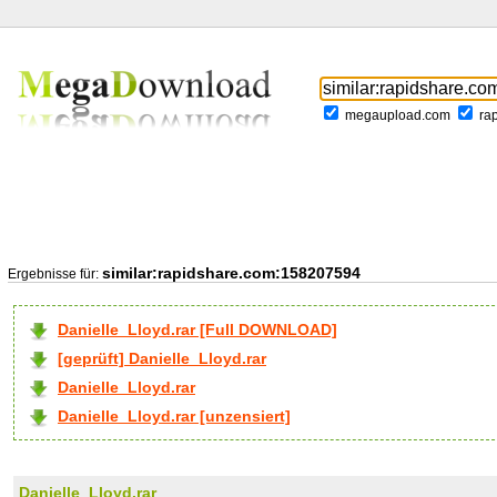
megaupload.com
ra
similar:rapidshare.com:158207594
Ergebnisse für:
Danielle_Lloyd.rar [Full DOWNLOAD]
[geprüft] Danielle_Lloyd.rar
Danielle_Lloyd.rar
Danielle_Lloyd.rar [unzensiert]
Danielle_Lloyd.rar