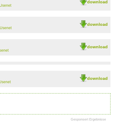
download
Usenet
download
 Usenet
download
senet
download
Usenet
Gesponsert Ergebnisse