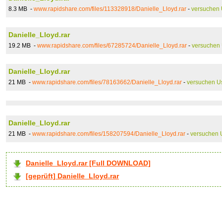
8.3 MB -
www.rapidshare.com/files/113328918/Danielle_Lloyd.rar
-
versuchen 
Danielle_Lloyd.rar
19.2 MB -
www.rapidshare.com/files/67285724/Danielle_Lloyd.rar
-
versuchen
Danielle_Lloyd.rar
21 MB -
www.rapidshare.com/files/78163662/Danielle_Lloyd.rar
-
versuchen U
Danielle_Lloyd.rar
21 MB -
www.rapidshare.com/files/158207594/Danielle_Lloyd.rar
-
versuchen 
Danielle_Lloyd.rar [Full DOWNLOAD]
[geprüft] Danielle_Lloyd.rar