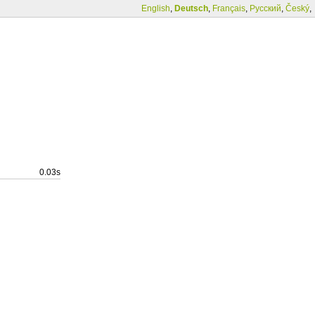
English
,
Deutsch
,
Français
,
Русский
,
Český
,
0.03s