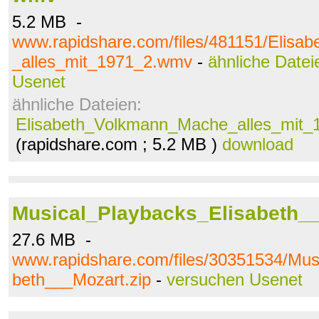
5.2 MB -
www.rapidshare.com/files/481151/Elis
_alles_mit_1971_2.wmv
-
ähnliche Datei
Usenet
ähnliche Dateien:
Elisabeth_Volkmann_Mache_alles_mit
(rapidshare.com ; 5.2 MB )
download
Musical_Playbacks_Elisabeth__
27.6 MB -
www.rapidshare.com/files/30351534/Mus
beth___Mozart.zip
-
versuchen Usenet