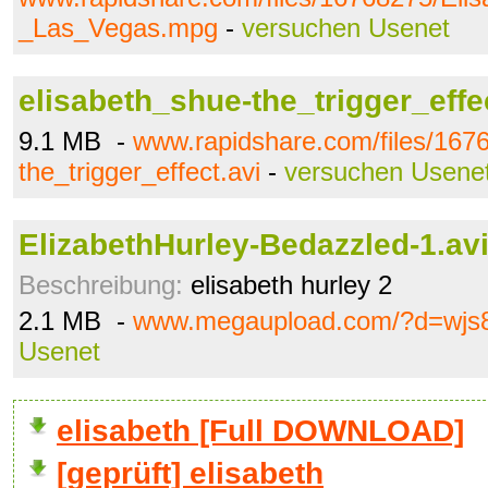
_Las_Vegas.mpg
-
versuchen Usenet
elisabeth_shue-the_trigger_effe
9.1 MB -
www.rapidshare.com/files/167
the_trigger_effect.avi
-
versuchen Usene
ElizabethHurley-Bedazzled-1.av
Beschreibung:
elisabeth hurley 2
2.1 MB -
www.megaupload.com/?d=wjs8
Usenet
elisabeth [Full DOWNLOAD]
[geprüft] elisabeth