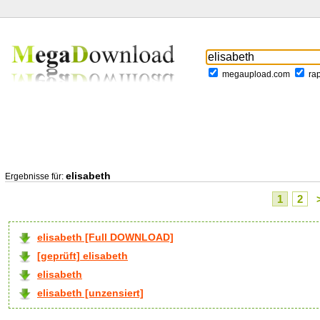
megaupload.com
ra
elisabeth
Ergebnisse für:
1
2
elisabeth [Full DOWNLOAD]
[geprüft] elisabeth
elisabeth
elisabeth [unzensiert]