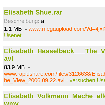
Elisabeth Shue.rar
Beschreibung:
a
1.1 MB -
www.megaupload.com/?d=4jxf
Usenet
Elisabeth_Hasselbeck___The_V
avi
83.9 MB -
www.rapidshare.com/files/3126638/Elis
he_View_2006.09.22.avi
-
versuchen Us
Elisabeth_Volkmann_Mache_all
wmv