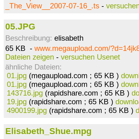
_The_View__2007-07-16_.ts
-
versuche
05.JPG
Beschreibung:
elisabeth
65 KB -
www.megaupload.com/?d=14jk
Dateien zeigen
-
versuchen Usenet
ähnliche Dateien:
01.jpg
(megaupload.com ; 65 KB )
down
01.jpg
(megaupload.com ; 65 KB )
down
143716.jpg
(rapidshare.com ; 65 KB )
d
19.jpg
(rapidshare.com ; 65 KB )
downlo
4900199.jpg
(rapidshare.com ; 65 KB )
Elisabeth_Shue.mpg