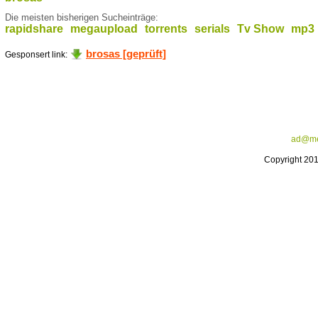
Die meisten bisherigen Sucheinträge:
rapidshare
megaupload
torrents
serials
Tv Show
mp3
brosas [geprüft]
Gesponsert link:
ad@me
Copyright 20