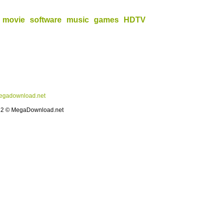
movie
software
music
games
HDTV
gadownload.net
12 © MegaDownload.net