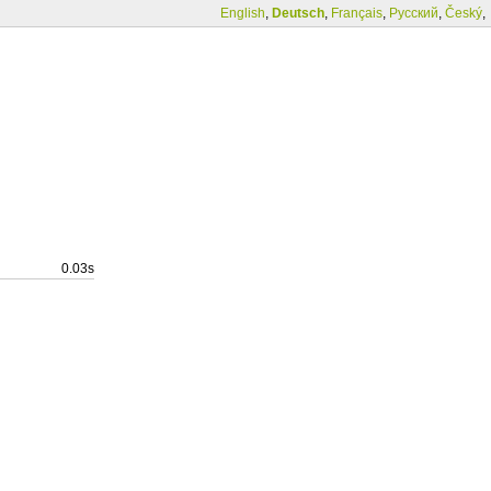
English
,
Deutsch
,
Français
,
Русский
,
Český
,
0.03s