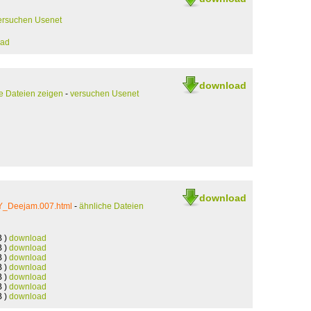
ersuchen Usenet
oad
download
e Dateien zeigen
-
versuchen Usenet
download
Y_Deejam.007.html
-
ähnliche Dateien
B )
download
B )
download
B )
download
B )
download
B )
download
B )
download
B )
download