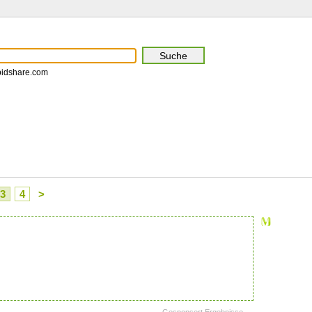
pidshare.com
3
4
>