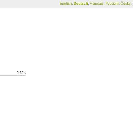
English
,
Deutsch
,
Français
,
Русский
,
Český
,
0.62s