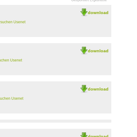
Gesponsert Ergebnisse
download
rsuchen Usenet
download
uchen Usenet
download
suchen Usenet
download