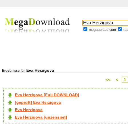
megaupload.com
ra
Eva Herzigova
Ergebnisse für:
<<
<
1
Eva Herzigova [Full DOWNLOAD]
[geprüft] Eva Herzigova
Eva Herzigova
Eva Herzigova [unzensiert]