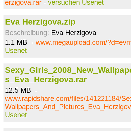
erzigova.rar
-
versuchen Usenet
Eva Herzigova.zip
Beschreibung:
Eva Herzigova
1.1 MB -
www.megaupload.com/?d=evm
Usenet
Sexy_Girls_2008_New_Wallpap
s_Eva_Herzigova.rar
12.5 MB -
www.rapidshare.com/files/141221184/S
Wallpapers_And_Pictures_Eva_Herzigov
Usenet