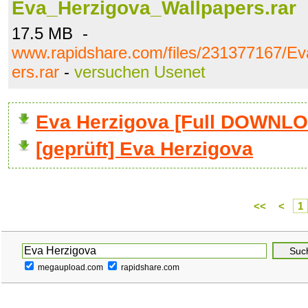
Eva_Herzigova_Wallpapers.rar
17.5 MB -
www.rapidshare.com/files/231377167/E
ers.rar
-
versuchen Usenet
Eva Herzigova [Full DOWNL
[geprüft] Eva Herzigova
<<
<
1
megaupload.com
rapidshare.com