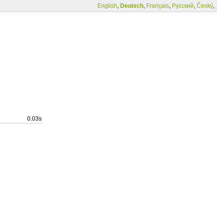
English
,
Deutsch
,
Français
,
Русский
,
Český
,
0.03s