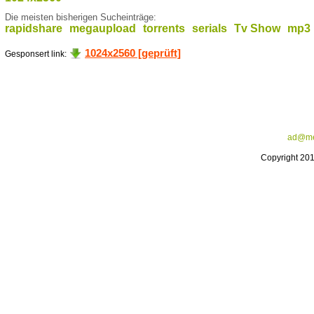
Die meisten bisherigen Sucheinträge:
rapidshare
megaupload
torrents
serials
Tv Show
mp3
1024x2560 [geprüft]
Gesponsert link:
ad@me
Copyright 20