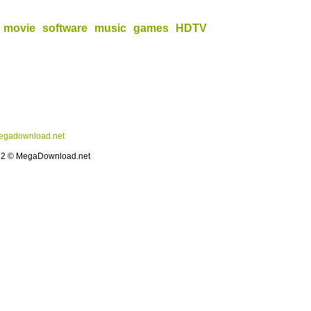
movie
software
music
games
HDTV
gadownload.net
12 © MegaDownload.net