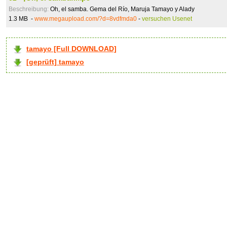
Beschreibung:
Oh, el samba. Gema del Río, Maruja Tamayo y Alady
1.3 MB -
www.megaupload.com/?d=8vdfmda0
-
versuchen Usenet
tamayo [Full DOWNLOAD]
[geprüft] tamayo