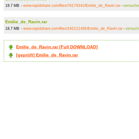
18.7 MB -
www.rapidshare.com/files/78179342/Emilie_de_Ravin.rar
-
versuche
Emilie_de_Ravin.rar
18.7 MB -
www.rapidshare.com/files/160121485/Emilie_de_Ravin.rar
-
versuc
Emilie_de_Ravin.rar [Full DOWNLOAD]
[geprüft] Emilie_de_Ravin.rar