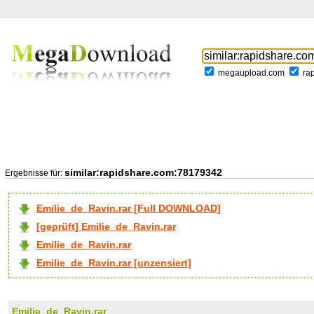
megaupload.com
ra
similar:rapidshare.com:78179342
Ergebnisse für:
Emilie_de_Ravin.rar [Full DOWNLOAD]
[geprüft] Emilie_de_Ravin.rar
Emilie_de_Ravin.rar
Emilie_de_Ravin.rar [unzensiert]
Emilie_de_Ravin.rar