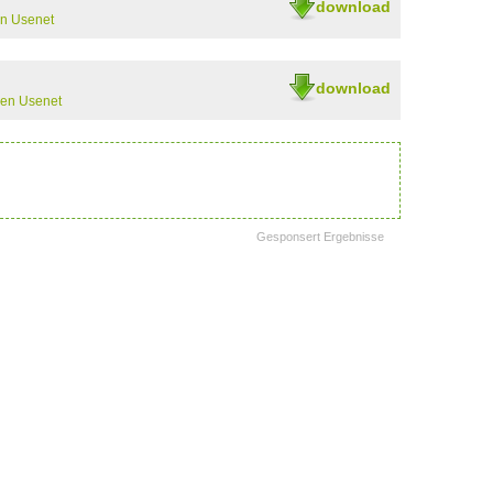
download
n Usenet
download
hen Usenet
Gesponsert Ergebnisse