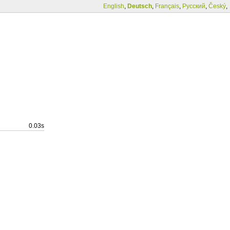
English
,
Deutsch
,
Français
,
Русский
,
Český
,
0.03s