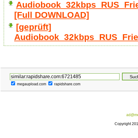
Audiobook_32kbps_RUS_Fried
[Full DOWNLOAD]
[geprüft]
Audiobook_32kbps_RUS_Friedr
megaupload.com
rapidshare.com
ad@me
Copyright 20