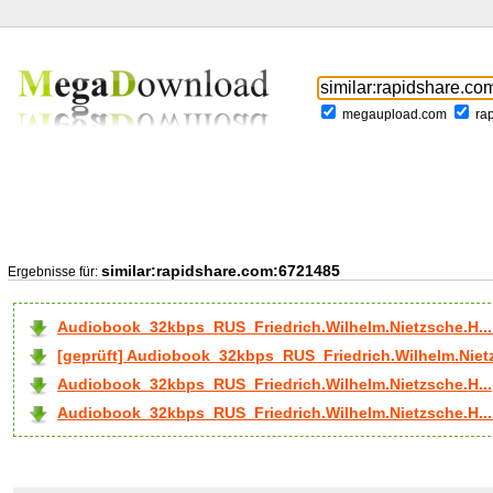
megaupload.com
ra
similar:rapidshare.com:6721485
Ergebnisse für:
Audiobook_32kbps_RUS_Friedrich.Wilhelm.Nietzsche.H..
[geprüft] Audiobook_32kbps_RUS_Friedrich.Wilhelm.Nietz
Audiobook_32kbps_RUS_Friedrich.Wilhelm.Nietzsche.H...
Audiobook_32kbps_RUS_Friedrich.Wilhelm.Nietzsche.H... 