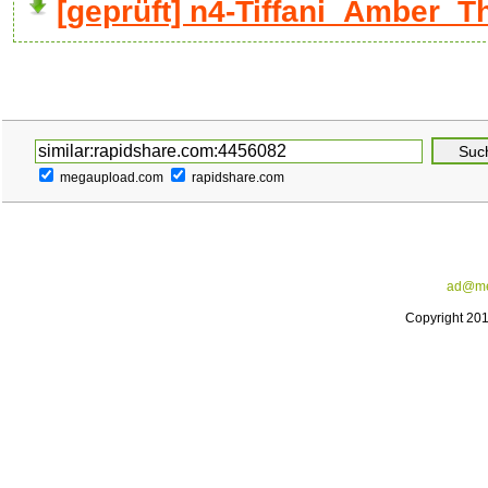
[geprüft] n4-Tiffani_Amber_T
megaupload.com
rapidshare.com
ad@me
Copyright 20