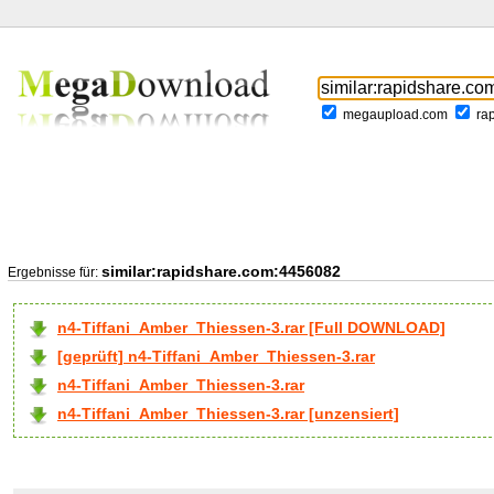
megaupload.com
ra
similar:rapidshare.com:4456082
Ergebnisse für:
n4-Tiffani_Amber_Thiessen-3.rar [Full DOWNLOAD]
[geprüft] n4-Tiffani_Amber_Thiessen-3.rar
n4-Tiffani_Amber_Thiessen-3.rar
n4-Tiffani_Amber_Thiessen-3.rar [unzensiert]