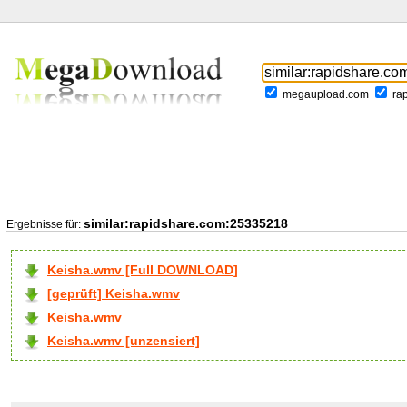
megaupload.com
ra
similar:rapidshare.com:25335218
Ergebnisse für:
Keisha.wmv [Full DOWNLOAD]
[geprüft] Keisha.wmv
Keisha.wmv
Keisha.wmv [unzensiert]