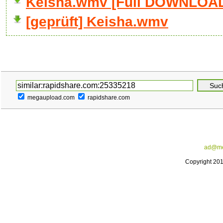
Keisha.wmv [Full DOWNLOA
[geprüft] Keisha.wmv
megaupload.com
rapidshare.com
ad@me
Copyright 20