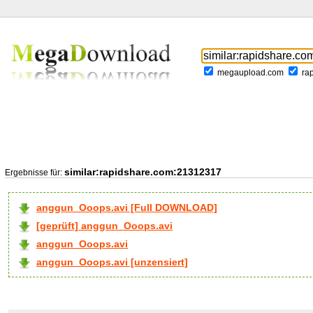
megaupload.com
ra
similar:rapidshare.com:21312317
Ergebnisse für:
anggun_Ooops.avi [Full DOWNLOAD]
[geprüft] anggun_Ooops.avi
anggun_Ooops.avi
anggun_Ooops.avi [unzensiert]