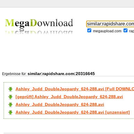
megaupload.com
ra
similar:rapidshare.com:20316645
Ergebnisse für:
Ashley_Judd_DoubleJeopardy_624-288.avi [Full DOWNL
[geprüft] Ashley_Judd_DoubleJeopardy_624-288.avi
Ashley_Judd_DoubleJeopardy_624-288.avi
Ashley_Judd_DoubleJeopardy_624-288.avi [unzensiert]