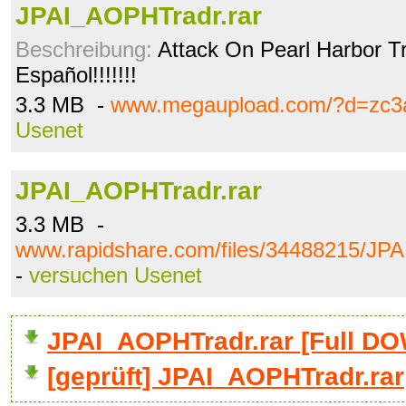
JPAI_AOPHTradr.rar
Beschreibung:
Attack On Pearl Harbor Tr
Español!!!!!!!
3.3 MB -
www.megaupload.com/?d=zc3a
Usenet
JPAI_AOPHTradr.rar
3.3 MB -
www.rapidshare.com/files/34488215/JP
-
versuchen Usenet
JPAI_AOPHTradr.rar [Full 
[geprüft] JPAI_AOPHTradr.rar