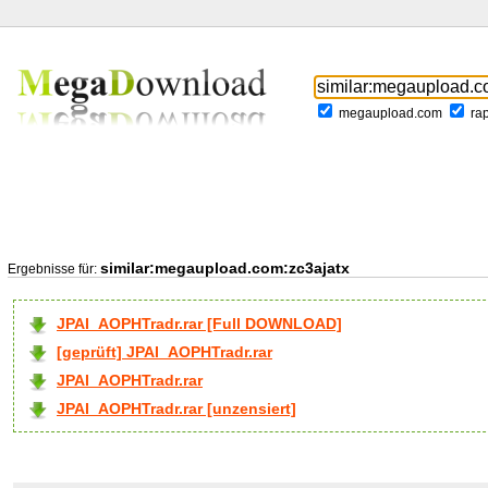
megaupload.com
ra
similar:megaupload.com:zc3ajatx
Ergebnisse für:
JPAI_AOPHTradr.rar [Full DOWNLOAD]
[geprüft] JPAI_AOPHTradr.rar
JPAI_AOPHTradr.rar
JPAI_AOPHTradr.rar [unzensiert]