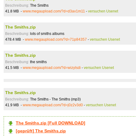
Beschreibung:
The Smiths
41.8 MB -
www.megaupload.com/?d=d3av1m11
-
versuchen Usenet
The Smiths.zip
Beschreibung:
lots of smiths albums
478.4 MB -
www.megaupload.com/?d=71p84357
-
versuchen Usenet
The Smiths.zip
Beschreibung:
the smiths
41.5 MB -
www.megaupload.com/?d=wizylsdi
-
versuchen Usenet
The Smiths.zip
Beschreibung:
The Smiths - The Smiths (mp3)
41.9 MB -
www.megaupload.com/?d=j0z2v3d0
-
versuchen Usenet
The Smiths.zip [Full DOWNLOAD]
[geprüft] The Smiths.zip