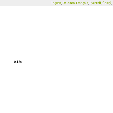
English
,
Deutsch
,
Français
,
Русский
,
Český
,
0.12s