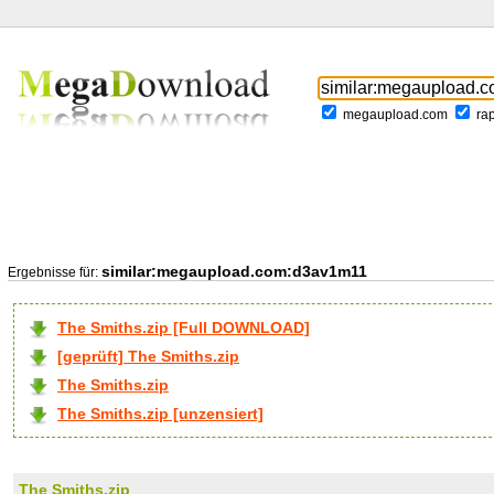
megaupload.com
ra
similar:megaupload.com:d3av1m11
Ergebnisse für:
The Smiths.zip [Full DOWNLOAD]
[geprüft] The Smiths.zip
The Smiths.zip
The Smiths.zip [unzensiert]
The Smiths.zip