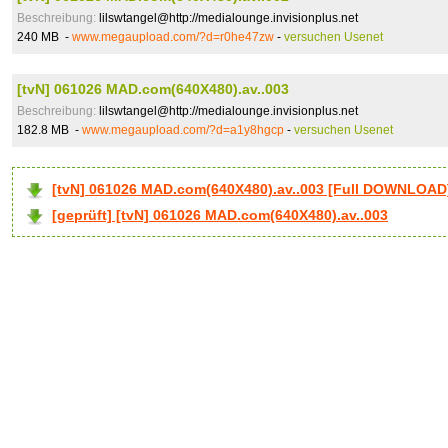
Beschreibung:
lilswtangel@http://medialounge.invisionplus.net
240 MB -
www.megaupload.com/?d=r0he47zw
-
versuchen Usenet
[tvN] 061026 MAD.com(640X480).av..003
Beschreibung:
lilswtangel@http://medialounge.invisionplus.net
182.8 MB -
www.megaupload.com/?d=a1y8hgcp
-
versuchen Usenet
[tvN] 061026 MAD.com(640X480).av..003 [Full DOWNLOAD
[geprüft] [tvN] 061026 MAD.com(640X480).av..003