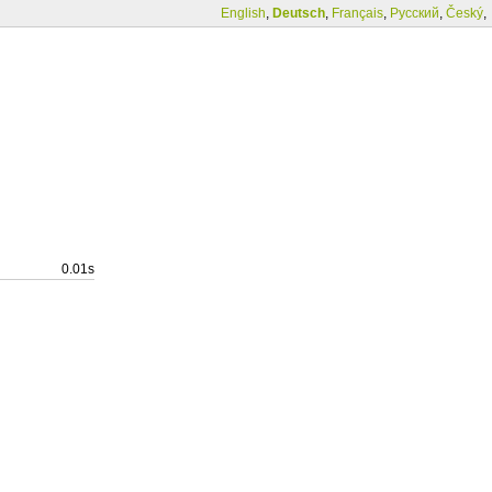
English
,
Deutsch
,
Français
,
Русский
,
Český
,
0.01s