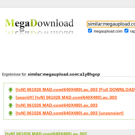
megaupload.com
ra
similar:megaupload.com:a1y8hgcp
Ergebnisse für:
[tvN] 061026 MAD.com(640X480).av..003 [Full DOWNLOAD
[geprüft] [tvN] 061026 MAD.com(640X480).av..003
[tvN] 061026 MAD.com(640X480).av..003
[tvN] 061026 MAD.com(640X480).av..003 [unzensiert]
[tvN] 061026 MAD.com(640X480).av..002