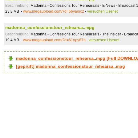
Beschreibung:
Madonna - Confessions Tour Rehearsals - E News - Broadcast 
23.8 MB -
www.megaupload.com/?d=5byaoic2
-
versuchen Usenet
madonna_confessionstour_rehearsa..mpg
Beschreibung:
Madonna - Confessions Tour Rehearsals - The Insider - Broadc
19.4 MB -
www.megaupload.com/?d=61opy87b
-
versuchen Usenet
madonna_confessionstour_rehearsa..mpg [Full DOWNLO
[geprüft] madonna_confessionstour_rehearsa..mpg