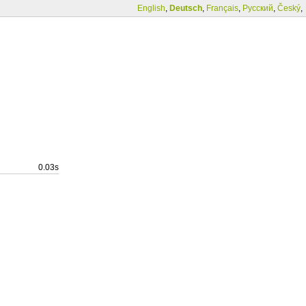
English
,
Deutsch
,
Français
,
Русский
,
Český
,
0.03s