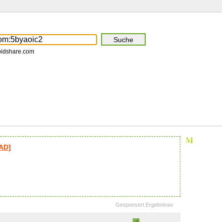
pidshare.com
AD]
Gesponsert Ergebnisse