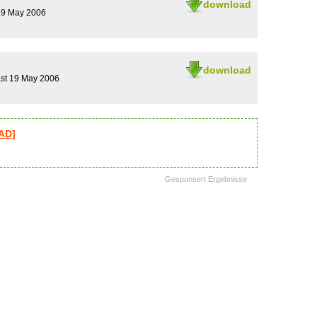
download
19 May 2006
download
ast 19 May 2006
AD]
Gesponsert Ergebnisse