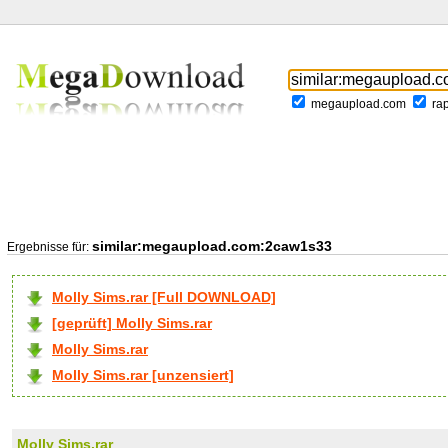
megaupload.com
ra
similar:megaupload.com:2caw1s33
Ergebnisse für:
Molly Sims.rar [Full DOWNLOAD]
[geprüft] Molly Sims.rar
Molly Sims.rar
Molly Sims.rar [unzensiert]
Molly Sims.rar