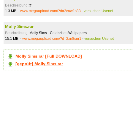
Beschreibung:
#
1.3 MB -
www.megaupload.com/?d=2caw1s33
-
versuchen Usenet
Molly Sims.rar
Beschreibung:
Molly Sims - Celebrities Wallpapers
15.1 MB -
www.megaupload.com/?d=2zn8snr1
-
versuchen Usenet
Molly Sims.rar [Full DOWNLOAD]
[geprüft] Molly Sims.rar