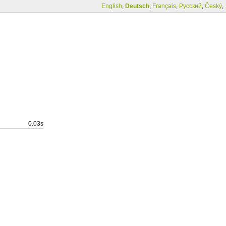
English
,
Deutsch
,
Français
,
Русский
,
Český
,
0.03s