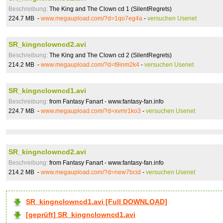
Beschreibung:
The King and The Clown cd 1 (SilentRegrets)
224.7 MB -
www.megaupload.com/?d=1qo7eg4a
-
versuchen Usenet
SR_kingnclowncd2.avi
Beschreibung:
The King and The Clown cd 2 (SilentRegrets)
214.2 MB -
www.megaupload.com/?d=t9inm2k4
-
versuchen Usenet
SR_kingnclowncd1.avi
Beschreibung:
from Fantasy Fanart - www.fantasy-fan.info
224.7 MB -
www.megaupload.com/?d=xvmr1ko3
-
versuchen Usenet
SR_kingnclowncd2.avi
Beschreibung:
from Fantasy Fanart - www.fantasy-fan.info
214.2 MB -
www.megaupload.com/?d=new7bcid
-
versuchen Usenet
SR_kingnclowncd1.avi [Full DOWNLOAD]
[geprüft] SR_kingnclowncd1.avi