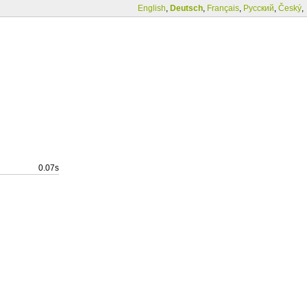
English
,
Deutsch
,
Français
,
Русский
,
Český
,
0.07s