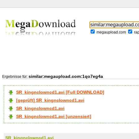
megaupload.com
ra
similar:megaupload.com:1qo7eg4a
Ergebnisse für:
SR_kingnclowncd1.avi [Full DOWNLOAD]
[geprüft] SR_kingnclowncd1.avi
SR_kingnclowncd1.avi
SR_kingnclowncd1.avi [unzensiert]
SR_kingnclowncd1.avi