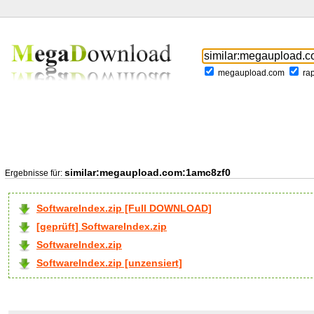
megaupload.com
ra
similar:megaupload.com:1amc8zf0
Ergebnisse für:
SoftwareIndex.zip [Full DOWNLOAD]
[geprüft] SoftwareIndex.zip
SoftwareIndex.zip
SoftwareIndex.zip [unzensiert]