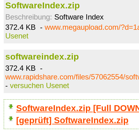
SoftwareIndex.zip
Beschreibung:
Software Index
372.4 KB -
www.megaupload.com/?d=1
Usenet
softwareindex.zip
372.4 KB -
www.rapidshare.com/files/57062554/soft
-
versuchen Usenet
SoftwareIndex.zip [Full DO
[geprüft] SoftwareIndex.zip