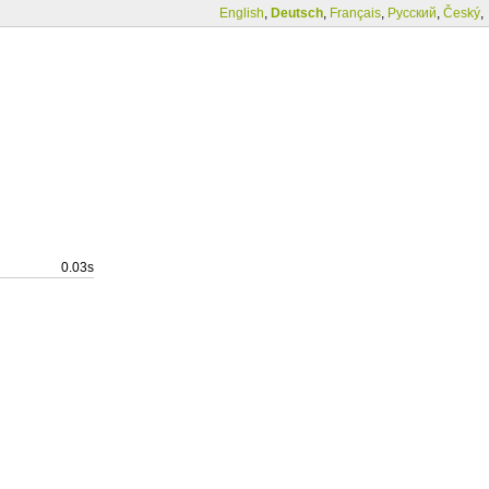
English
,
Deutsch
,
Français
,
Русский
,
Český
,
0.03s