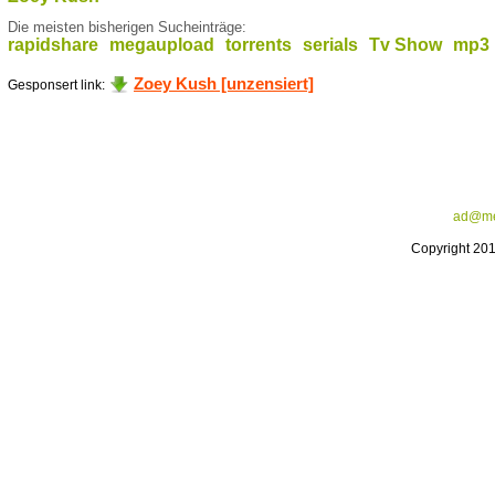
Die meisten bisherigen Sucheinträge:
rapidshare
megaupload
torrents
serials
Tv Show
mp3
Zoey Kush [unzensiert]
Gesponsert link:
ad@me
Copyright 20