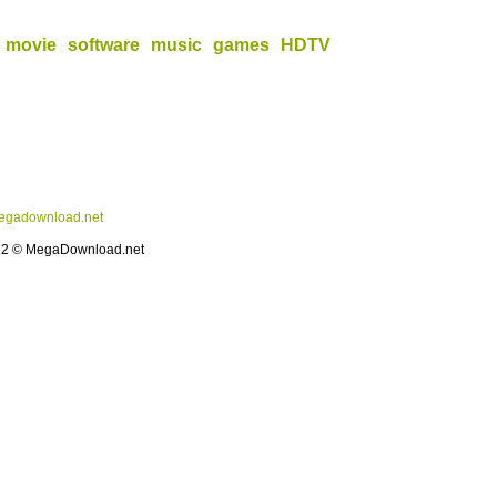
movie
software
music
games
HDTV
gadownload.net
12 © MegaDownload.net