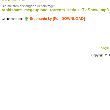
Die meisten bisherigen Sucheinträge:
rapidshare
megaupload
torrents
serials
Tv Show
mp3
Stephanie Ly [Full DOWNLOAD]
Gesponsert link:
ad@me
Copyright 20