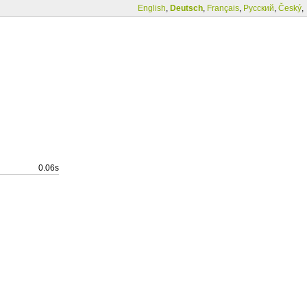
English
,
Deutsch
,
Français
,
Русский
,
Český
,
0.06s