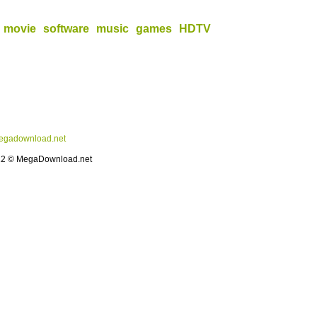
movie
software
music
games
HDTV
gadownload.net
12 © MegaDownload.net