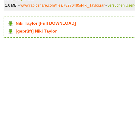
1.6 MB -
www.rapidshare.com/files/78276485/Niki_Taylor.rar
-
versuchen Usen
Niki Taylor [Full DOWNLOAD]
[geprüft] Niki Taylor