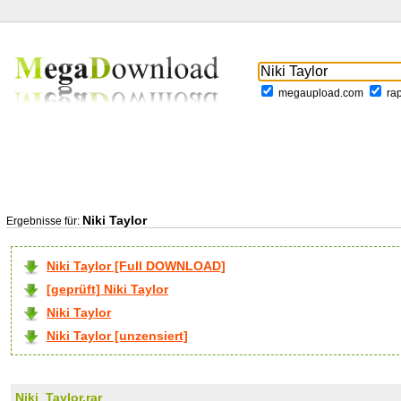
megaupload.com
ra
Niki Taylor
Ergebnisse für:
Niki Taylor [Full DOWNLOAD]
[geprüft] Niki Taylor
Niki Taylor
Niki Taylor [unzensiert]
Niki_Taylor.rar