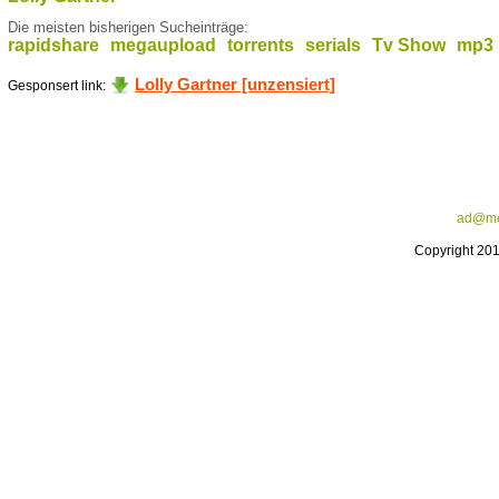
Die meisten bisherigen Sucheinträge:
rapidshare
megaupload
torrents
serials
Tv Show
mp3
Lolly Gartner [unzensiert]
Gesponsert link:
ad@me
Copyright 20