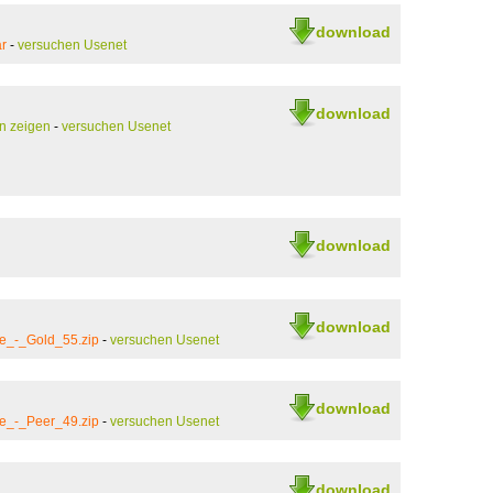
download
ar
-
versuchen Usenet
download
n zeigen
-
versuchen Usenet
download
download
e_-_Gold_55.zip
-
versuchen Usenet
download
e_-_Peer_49.zip
-
versuchen Usenet
download