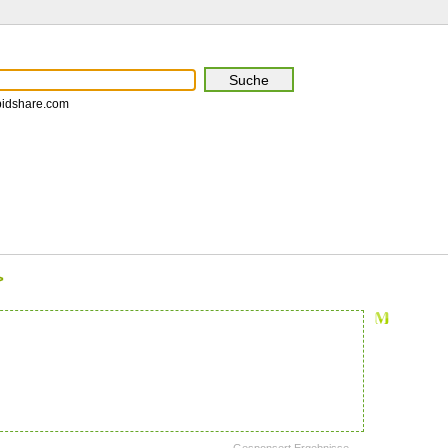
pidshare.com
>