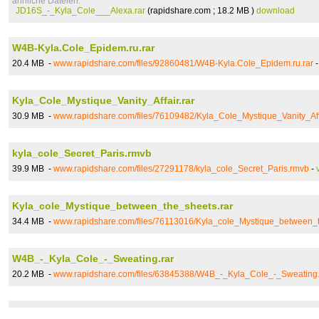
ähnliche Dateien:
JD16S_-_Kyla_Cole___Alexa.rar
(rapidshare.com ; 18.2 MB )
download
W4B-Kyla.Cole_Epidem.ru.rar
20.4 MB -
www.rapidshare.com/files/92860481/W4B-Kyla.Cole_Epidem.ru.rar
Kyla_Cole_Mystique_Vanity_Affair.rar
30.9 MB -
www.rapidshare.com/files/76109482/Kyla_Cole_Mystique_Vanity_Affa
kyla_cole_Secret_Paris.rmvb
39.9 MB -
www.rapidshare.com/files/27291178/kyla_cole_Secret_Paris.rmvb
-
Kyla_cole_Mystique_between_the_sheets.rar
34.4 MB -
www.rapidshare.com/files/76113016/Kyla_cole_Mystique_between_t
W4B_-_Kyla_Cole_-_Sweating.rar
20.2 MB -
www.rapidshare.com/files/63845388/W4B_-_Kyla_Cole_-_Sweating.