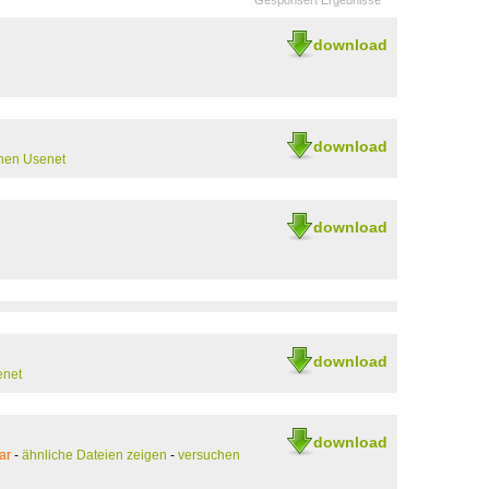
Gesponsert Ergebnisse
download
download
hen Usenet
download
download
enet
download
ar
-
ähnliche Dateien zeigen
-
versuchen