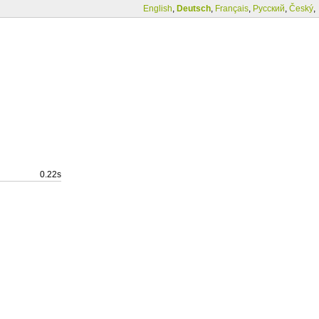
English
,
Deutsch
,
Français
,
Русский
,
Český
,
0.22s