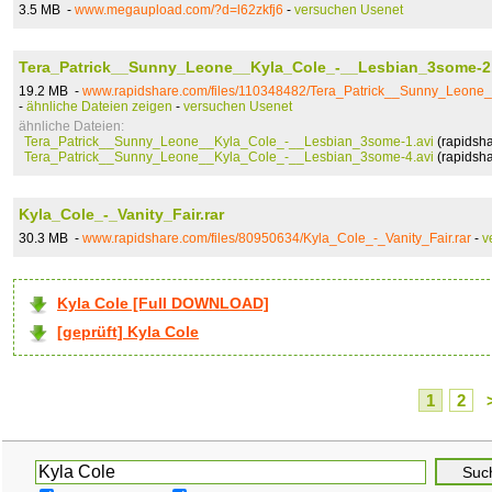
3.5 MB -
www.megaupload.com/?d=l62zkfj6
-
versuchen Usenet
Tera_Patrick__Sunny_Leone__Kyla_Cole_-__Lesbian_3some-2.
19.2 MB -
www.rapidshare.com/files/110348482/Tera_Patrick__Sunny_Leone
-
ähnliche Dateien zeigen
-
versuchen Usenet
ähnliche Dateien:
Tera_Patrick__Sunny_Leone__Kyla_Cole_-__Lesbian_3some-1.avi
(rapidsha
Tera_Patrick__Sunny_Leone__Kyla_Cole_-__Lesbian_3some-4.avi
(rapidsha
Kyla_Cole_-_Vanity_Fair.rar
30.3 MB -
www.rapidshare.com/files/80950634/Kyla_Cole_-_Vanity_Fair.rar
-
v
Kyla Cole [Full DOWNLOAD]
[geprüft] Kyla Cole
1
2