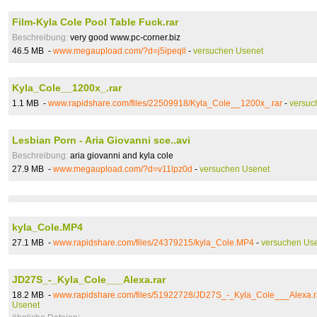
Film-Kyla Cole Pool Table Fuck.rar
Beschreibung:
very good www.pc-corner.biz
46.5 MB -
www.megaupload.com/?d=j5ipeqll
-
versuchen Usenet
Kyla_Cole__1200x_.rar
1.1 MB -
www.rapidshare.com/files/22509918/Kyla_Cole__1200x_.rar
-
versuc
Lesbian Porn - Aria Giovanni sce..avi
Beschreibung:
aria giovanni and kyla cole
27.9 MB -
www.megaupload.com/?d=v11lpz0d
-
versuchen Usenet
kyla_Cole.MP4
27.1 MB -
www.rapidshare.com/files/24379215/kyla_Cole.MP4
-
versuchen Us
JD27S_-_Kyla_Cole___Alexa.rar
18.2 MB -
www.rapidshare.com/files/51922728/JD27S_-_Kyla_Cole___Alexa.r
Usenet