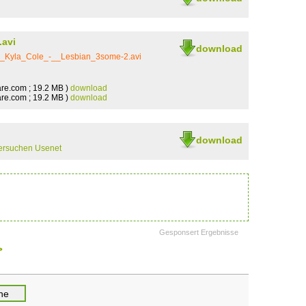
avi
download
__Kyla_Cole_-__Lesbian_3some-2.avi
re.com ; 19.2 MB )
download
re.com ; 19.2 MB )
download
download
ersuchen Usenet
Gesponsert Ergebnisse
>