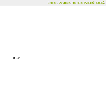
English
,
Deutsch
,
Français
,
Русский
,
Český
,
0.04s