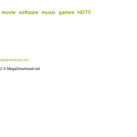
movie
software
music
games
HDTV
gadownload.net
12 © MegaDownload.net