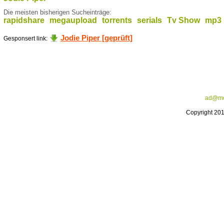
Die meisten bisherigen Sucheinträge:
rapidshare
megaupload
torrents
serials
Tv Show
mp3
Jodie Piper [geprüft]
Gesponsert link:
ad@me
Copyright 20