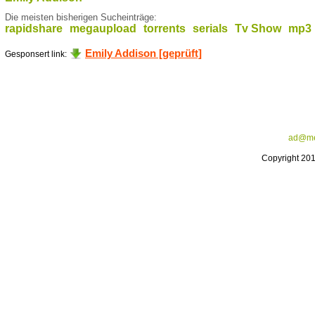
Die meisten bisherigen Sucheinträge:
rapidshare
megaupload
torrents
serials
Tv Show
mp3
Emily Addison [geprüft]
Gesponsert link:
ad@me
Copyright 20