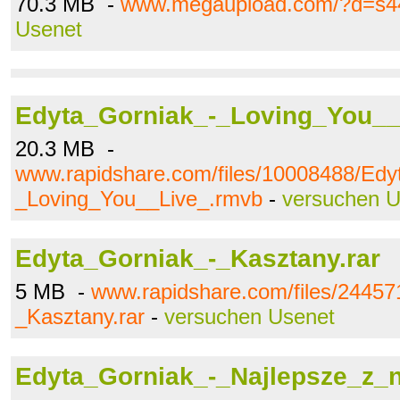
70.3 MB -
www.megaupload.com/?d=s44
Usenet
Edyta_Gorniak_-_Loving_You__
20.3 MB -
www.rapidshare.com/files/10008488/Edy
_Loving_You__Live_.rmvb
-
versuchen U
Edyta_Gorniak_-_Kasztany.rar
5 MB -
www.rapidshare.com/files/24457
_Kasztany.rar
-
versuchen Usenet
Edyta_Gorniak_-_Najlepsze_z_n