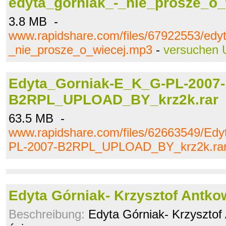
edyta_gorniak_-_nie_prosze_o
3.8 MB -
www.rapidshare.com/files/67922553/edy
_nie_prosze_o_wiecej.mp3
-
versuchen 
Edyta_Gorniak-E_K_G-PL-2007-
B2RPL_UPLOAD_BY_krz2k.rar
63.5 MB -
www.rapidshare.com/files/62663549/Ed
PL-2007-B2RPL_UPLOAD_BY_krz2k.ra
Edyta Górniak- Krzysztof Antko
Beschreibung:
Edyta Górniak- Krzysztof