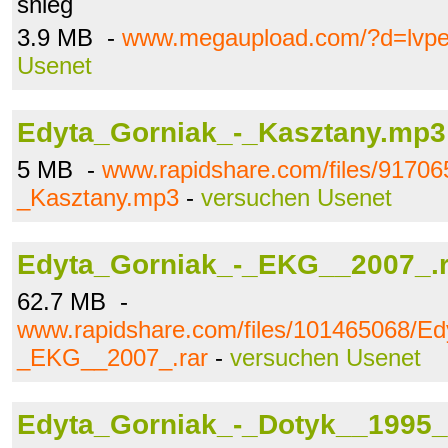
śnieg
3.9 MB -
www.megaupload.com/?d=lvpe
Usenet
Edyta_Gorniak_-_Kasztany.mp3
5 MB -
www.rapidshare.com/files/91706
_Kasztany.mp3
-
versuchen Usenet
Edyta_Gorniak_-_EKG__2007_.r
62.7 MB -
www.rapidshare.com/files/101465068/Ed
_EKG__2007_.rar
-
versuchen Usenet
Edyta_Gorniak_-_Dotyk__1995_