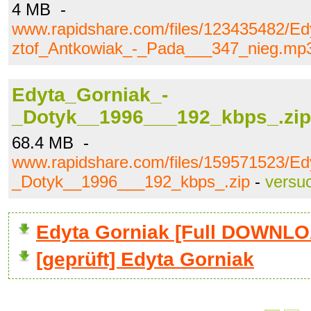
4 MB -
www.rapidshare.com/files/123435482/E
ztof_Antkowiak_-_Pada___347_nieg.mp
Edyta_Gorniak_-
_Dotyk__1996___192_kbps_.zip
68.4 MB -
www.rapidshare.com/files/159571523/Ed
_Dotyk__1996___192_kbps_.zip
-
versu
Edyta Gorniak [Full DOWNL
[geprüft] Edyta Gorniak