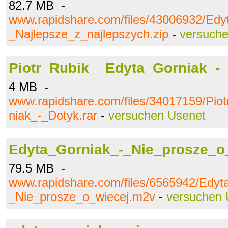
82.7 MB -
www.rapidshare.com/files/43006932/Edy
_Najlepsze_z_najlepszych.zip
-
versuch
Piotr_Rubik__Edyta_Gorniak_-_
4 MB -
www.rapidshare.com/files/34017159/Pio
niak_-_Dotyk.rar
-
versuchen Usenet
Edyta_Gorniak_-_Nie_prosze_o
79.5 MB -
www.rapidshare.com/files/6565942/Edyt
_Nie_prosze_o_wiecej.m2v
-
versuchen 