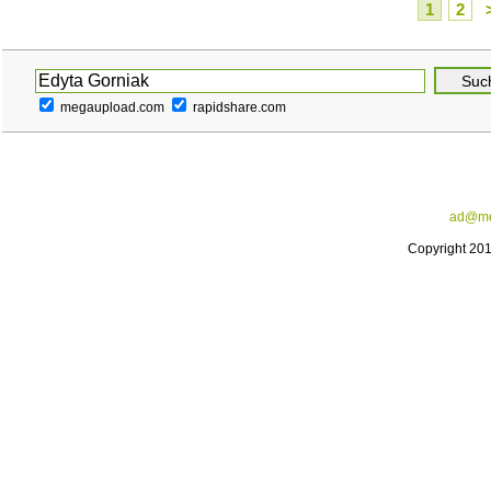
1
2
megaupload.com
rapidshare.com
ad@me
Copyright 20