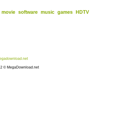
movie
software
music
games
HDTV
gadownload.net
12 © MegaDownload.net