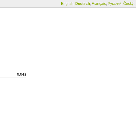
English
,
Deutsch
,
Français
,
Русский
,
Český
,
0.04s