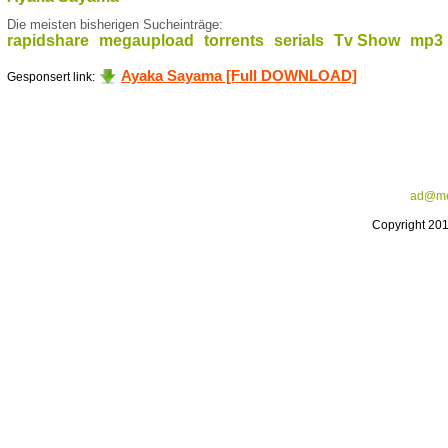
Die meisten bisherigen Sucheinträge:
rapidshare
megaupload
torrents
serials
Tv Show
mp3
Ayaka Sayama [Full DOWNLOAD]
Gesponsert link:
ad@me
Copyright 20