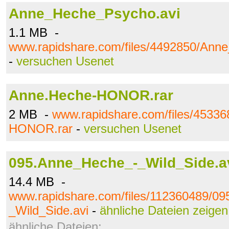
Anne_Heche_Psycho.avi
1.1 MB -
www.rapidshare.com/files/4492850/Ann
-
versuchen Usenet
Anne.Heche-HONOR.rar
2 MB -
www.rapidshare.com/files/4533
HONOR.rar
-
versuchen Usenet
095.Anne_Heche_-_Wild_Side.a
14.4 MB -
www.rapidshare.com/files/112360489/0
_Wild_Side.avi
-
ähnliche Dateien zeigen
ähnliche Dateien: