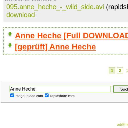
095.anne_heche_-_wild_side.avi
(rapids
download
Anne Heche [Full DOWNLOA
[geprüft] Anne Heche
1
2
megaupload.com
rapidshare.com
ad@me