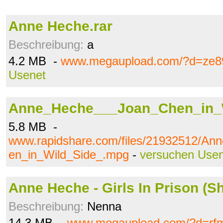
Anne Heche.rar
Beschreibung:
a
4.2 MB -
www.megaupload.com/?d=ze8
Usenet
Anne_Heche___Joan_Chen_in_
5.8 MB -
www.rapidshare.com/files/21932512/A
en_in_Wild_Side_.mpg
-
versuchen Use
Anne Heche - Girls In Prison (S
Beschreibung:
Nenna
14.3 MB -
www.megaupload.com/?d=rf