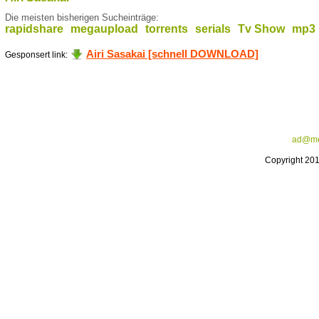
Die meisten bisherigen Sucheinträge:
rapidshare
megaupload
torrents
serials
Tv Show
mp3
Airi Sasakai [schnell DOWNLOAD]
Gesponsert link:
ad@me
Copyright 20